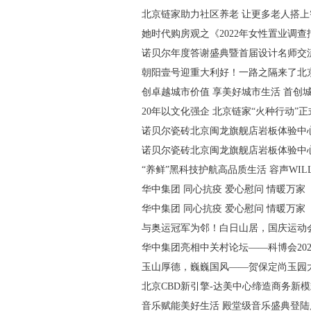
北京链家助力社区养老 让更多老人搭
她时代购房观之《2022年女性置业调查
诺贝尔年度答谢盛典暨首届设计名师交
朝阳壹号迎重大利好！一路之隔来了北
创卓越城市价值 享美好城市生活 首创城市
20年以文化强企 北京链家“火种行动”
诺贝尔瓷砖北京闽龙旗舰店岩板体验中
诺贝尔瓷砖北京闽龙旗舰店岩板体验中
“养鲜”黑科技护航高品质生活 容声WILL时
华中集团 同心抗疫 爱心慰问 情暖万家
华中集团 同心抗疫 爱心慰问 情暖万家
与奥运冠军为邻！白日山居，国庆运动
华中集团亮相中关村论坛——科博会2021
玉山厚德，巍巍国风——贺保定尚玉园
北京CBD新引擎-达美中心缔造商务新
音乐赋能美好生活 殿堂级音乐盛典登陆