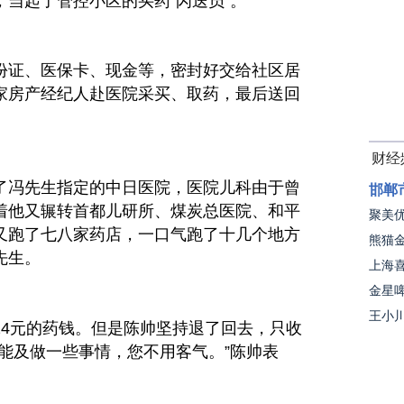
当起了管控小区的买药“闪送员”。
份证
、医保卡、现金等，密封好交给社区居
家房产经纪人赴医院采买、取药，最后送回
财经
了冯先生指定的中日医院，医院儿科由于曾
邯郸
着他又辗转首都儿研所、煤炭
总
医院、和
平
聚美优
又跑了七八家药店，一口气跑了十几个地方
熊猫金
先生。
上海喜
金星
王小
24元的药钱。但是陈帅坚持退了回去，只收
能及做一些事情，您不用客气。”陈帅表