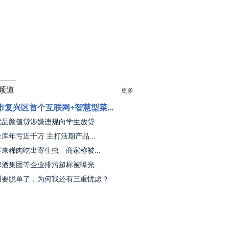
频道
更多
市复兴区首个互联网+智慧型菜...
品颜值贷涉嫌违规向学生放贷...
库年亏近千万 主打活期产品...
来稀肉吃出寄生虫 商家称被...
啤酒集团等企业排污超标被曝光
川要脱单了，为何我还有三重忧虑？