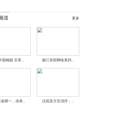
频道
更多
中国翰园 乐享...
丽江首部网络系列...
崔舜一，传承...
汉苑良方百消丹：...