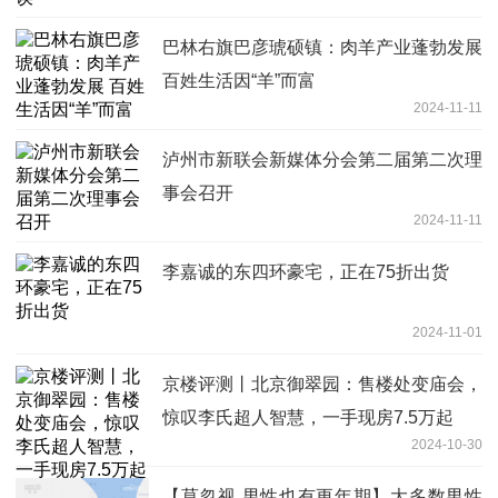
巴林右旗巴彦琥硕镇：肉羊产业蓬勃发展
百姓生活因“羊”而富
2024-11-11
泸州市新联会新媒体分会第二届第二次理
事会召开
2024-11-11
李嘉诚的东四环豪宅，正在75折出货
2024-11-01
京楼评测丨北京御翠园：售楼处变庙会，
惊叹李氏超人智慧，一手现房7.5万起
2024-10-30
【莫忽视 男性也有更年期】大多数男性