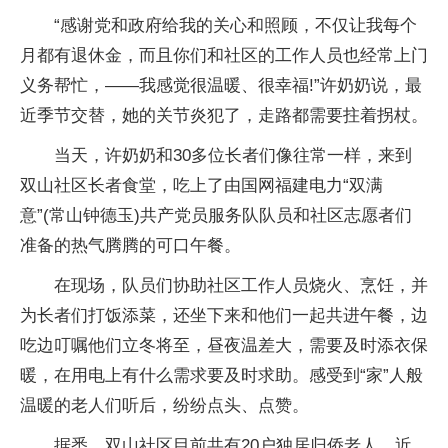
“感谢党和政府给我的关心和照顾，不仅让我每个
月都有退休金，而且你们和社区的工作人员也经常上门
义务帮忙，——我感觉很温暖、很幸福!”许奶奶说，最
近季节交替，她的关节炎犯了，走路都需要拄着拐杖。
当天，许奶奶和30多位长者们像往常一样，来到
双山社区长者食堂，吃上了由国网福建电力“双满
意”(常山钟德玉)共产党员服务队队员和社区志愿者们
准备的热气腾腾的可口午餐。
在现场，队员们协助社区工作人员烧火、烹饪，并
为长者们打饭添菜，还坐下来和他们一起共进午餐，边
吃边叮嘱他们立冬将至，昼夜温差大，需要及时添衣保
暖，在用电上有什么需求要及时求助。感受到“家”人般
温暖的老人们听后，纷纷点头、点赞。
据悉，双山社区目前共有20户独居归侨老人。近